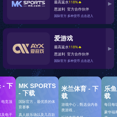
修斯怒喷阿隆索：我走！皇
时间：2025-11-20
烟火尚未散尽，一场场边冲突已将皇马推向舆论漩涡。在皇马 2-
换人牌显示 7 号维尼修斯被换下时，巴西前锋的情绪彻底失控 ——
 “总是换我！我走，这样对大家都好！”，随即摔砸水瓶，径直
直播传遍全球。这场看似突发的冲突，实则是战术理念碰撞与长
65亚洲体育,beats365官方网站,beats365亚洲版官网
是一次防守疏漏。比赛第 70 分钟，巴萨的快速反击中，维尼
档，险些被破门。阿隆索赛后强调 “每个球员都必须服从团队
求成为换人的核心理由。但在维尼修斯看来，这样的决定充满不公