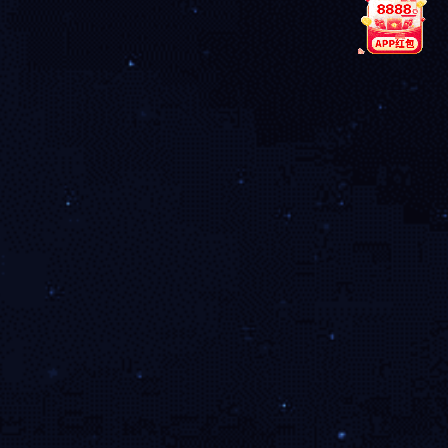
已被内讧的阴霾笼罩，
快速入口
SiteMap