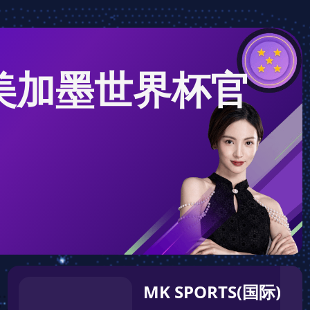
al Website
首页
了解
jiuyou.com
精品
公司新闻
首页 · OUR NEWS
u.com·(中国区)-Official W