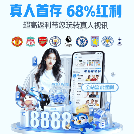
Jiuyou.com·(中国区)-
☰
Official Website
公司新闻
首页 · OUR NEWS
Jiuyou.com·(中国区)-Official
Website